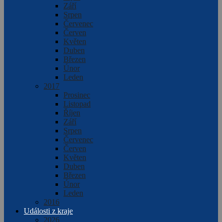
Září
Srpen
Červenec
Červen
Květen
Duben
Březen
Únor
Leden
2017
Prosinec
Listopad
Říjen
Září
Srpen
Červenec
Červen
Květen
Duben
Březen
Únor
Leden
2016
Události z kraje
2026