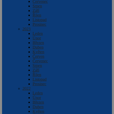
Červenec
Srpen
Září
Říjen
Listopad
Prosinec
2023
Leden
Únor
Březen
Duben
Květen
Červen
Červenec
Srpen
Září
Říjen
Listopad
Prosinec
2022
Leden
Únor
Březen
Duben
Květen