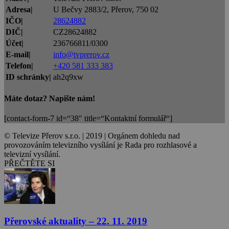
Adresa|
U Bečvy 2883/2, Přerov, 750 02
IČO|
28624882
DIČ|
CZ28624882
Účet|
236766811/0300
E-mail|
info@tvprerov.cz
Telefon|
+420 581 333 383
ID schránky|
ah2q9xw
Máte dotaz? Napište nám!
[contact-form-7 id=“38″ title=“Kontaktní formulář“]
© Televize Přerov s.r.o. | 2019 | Orgánem dohledu nad
provozováním televizního vysílání je Rada pro rozhlasové a
televizní vysílání.
PŘEČTĚTE SI
Přerovské aktuality – 22. 11. 2019