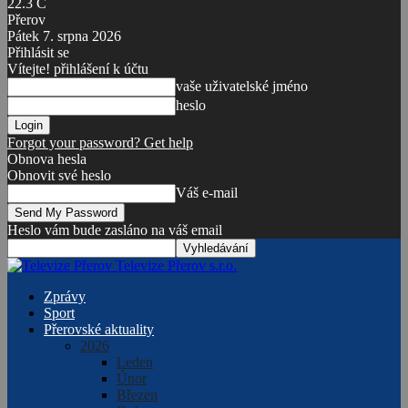
22.3
C
Přerov
Pátek 7. srpna 2026
Přihlásit se
Vítejte! přihlášení k účtu
vaše uživatelské jméno
heslo
Forgot your password? Get help
Obnova hesla
Obnovit své heslo
Váš e-mail
Heslo vám bude zasláno na váš email
Televize Přerov s.r.o.
Zprávy
Sport
Přerovské aktuality
2026
Leden
Únor
Březen