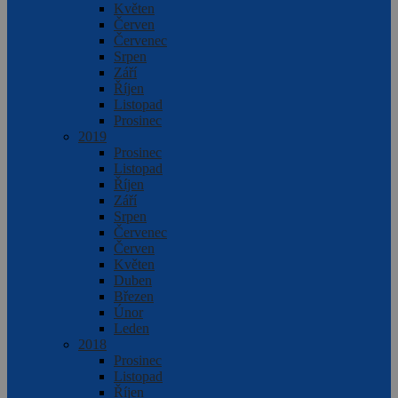
Květen
Červen
Červenec
Srpen
Září
Říjen
Listopad
Prosinec
2019
Prosinec
Listopad
Říjen
Září
Srpen
Červenec
Červen
Květen
Duben
Březen
Únor
Leden
2018
Prosinec
Listopad
Říjen