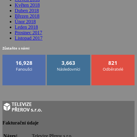
Květen 2018
Duben 2018
Březen 2018
Únor 2018
Leden 2018
Prosinec 2017
Listopad 2017
Zůstaňte s námi
16,928
3,663
821
Fanoušci
Následovníci
Odběratelé
Fakturační údaje
Název|
Televize Přerov s.r.o.