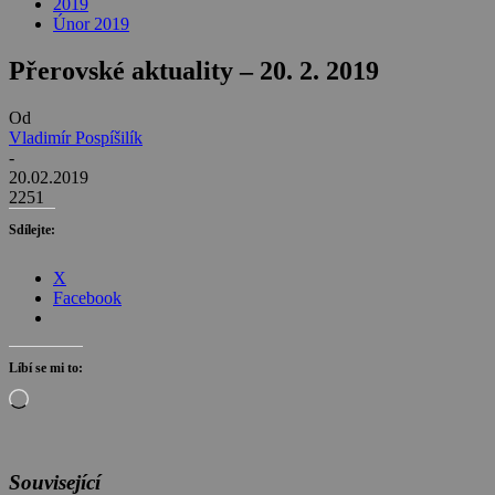
2019
Únor 2019
Přerovské aktuality – 20. 2. 2019
Od
Vladimír Pospíšilík
-
20.02.2019
2251
Sdílejte:
X
Facebook
Líbí se mi to:
Načítání…
Související