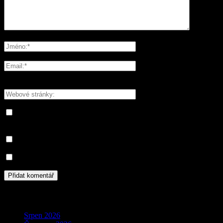
Please enter your comment!
Please enter your name here
You have entered an incorrect email address!
Please enter your email address here
Save my name, email, and website in this browser for the next
time I comment.
Informujte mě o nových komentářích e-mailem.
Informujte mě o nových příspěvcích e-mailem.
Archivy
Srpen 2026