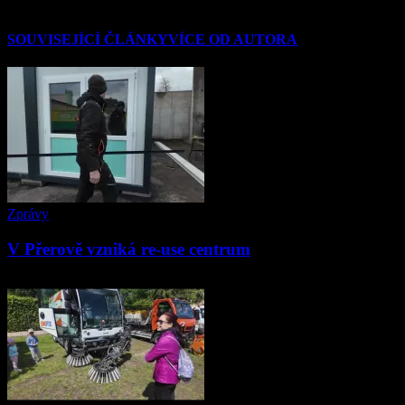
SOUVISEJÍCÍ ČLÁNKY
VÍCE OD AUTORA
Zprávy
V Přerově vzniká re-use centrum