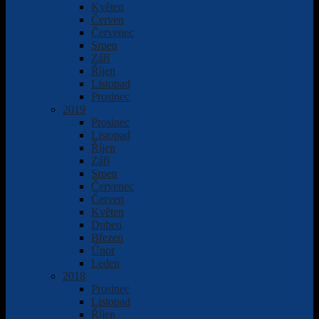
Květen
Červen
Červenec
Srpen
Září
Říjen
Listopad
Prosinec
2019
Prosinec
Listopad
Říjen
Září
Srpen
Červenec
Červen
Květen
Duben
Březen
Únor
Leden
2018
Prosinec
Listopad
Říjen