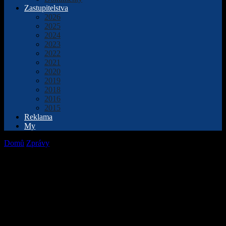
Zastupitelstva
2026
2025
2024
2023
2022
2021
2020
2019
2018
2016
2015
Reklama
My
Domů
Zprávy
Protestní akce na Masarykově náměstí