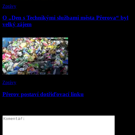
Zprávy
O „Den s Technikými službami města Přerova“ byl
velký zájem
Zprávy
Přerov postaví dotřiďovací linku
ZANECHAT ODPOVĚĎ