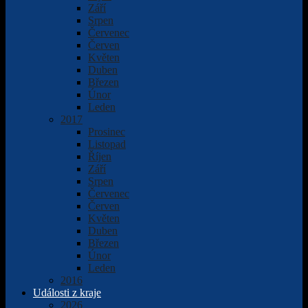
Září
Srpen
Červenec
Červen
Květen
Duben
Březen
Únor
Leden
2017
Prosinec
Listopad
Říjen
Září
Srpen
Červenec
Červen
Květen
Duben
Březen
Únor
Leden
2016
Události z kraje
2026