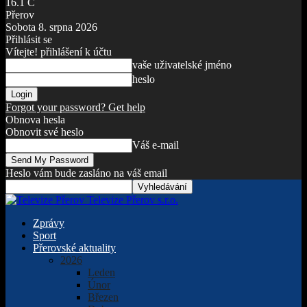
16.1
C
Přerov
Sobota 8. srpna 2026
Přihlásit se
Vítejte! přihlášení k účtu
vaše uživatelské jméno
heslo
Forgot your password? Get help
Obnova hesla
Obnovit své heslo
Váš e-mail
Heslo vám bude zasláno na váš email
Televize Přerov s.r.o.
Zprávy
Sport
Přerovské aktuality
2026
Leden
Únor
Březen