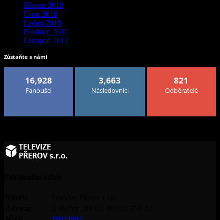
Březen 2018
Únor 2018
Leden 2018
Prosinec 2017
Listopad 2017
Zůstaňte s námi
16,928
3,663
821
Fanoušci
Následovníci
Odběratelé
Fakturační údaje
Název|
Televize Přerov s.r.o.
Adresa|
U Bečvy 2883/2, Přerov, 750 02
IČO|
28624882