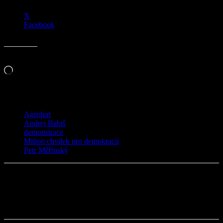
X
Facebook
Líbí se mi to:
Načítání…
TAGY
Agrofert
Andrej Babiš
demonstrace
Milion chvilek pro demokracii
Petr Měřínský