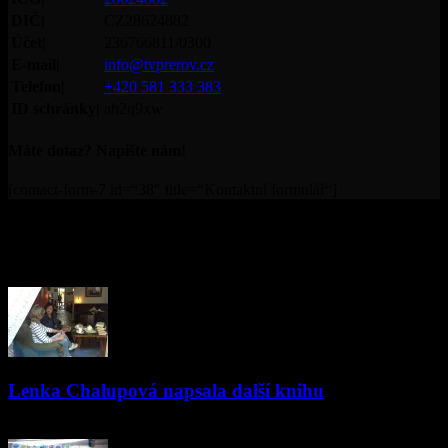
DIČ|
CZ28624882
Účet|
236766811/0300
E-mail|
info@tvprerov.cz
Telefon|
+420 581 333 383
ID schránky|
ah2q9xw
Máte dotaz? Napište nám!
[contact-form-7 id=“38″ title=“Kontaktní formulář“]
© Televize Přerov s.r.o. | 2019 | Orgánem dohledu nad
provozováním televizního vysílání je Rada pro rozhlasové a
televizní vysílání.
PŘEČTĚTE SI
Lenka Chalupová napsala další knihu
11.10.2019