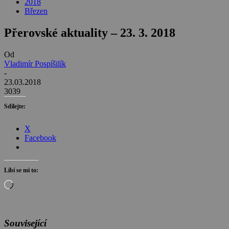
2018
Březen
Přerovské aktuality – 23. 3. 2018
Od
Vladimír Pospíšilík
-
23.03.2018
3039
Sdílejte:
X
Facebook
Líbí se mi to:
Načítání…
Související