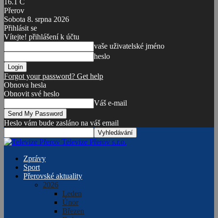
16.1
C
Přerov
Sobota 8. srpna 2026
Přihlásit se
Vítejte! přihlášení k účtu
vaše uživatelské jméno
heslo
Forgot your password? Get help
Obnova hesla
Obnovit své heslo
Váš e-mail
Heslo vám bude zasláno na váš email
Televize Přerov s.r.o.
Zprávy
Sport
Přerovské aktuality
2026
Leden
Únor
Březen