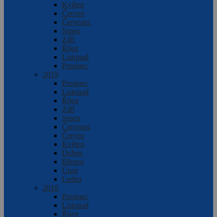
Květen
Červen
Červenec
Srpen
Září
Říjen
Listopad
Prosinec
2019
Prosinec
Listopad
Říjen
Září
Srpen
Červenec
Červen
Květen
Duben
Březen
Únor
Leden
2018
Prosinec
Listopad
Říjen