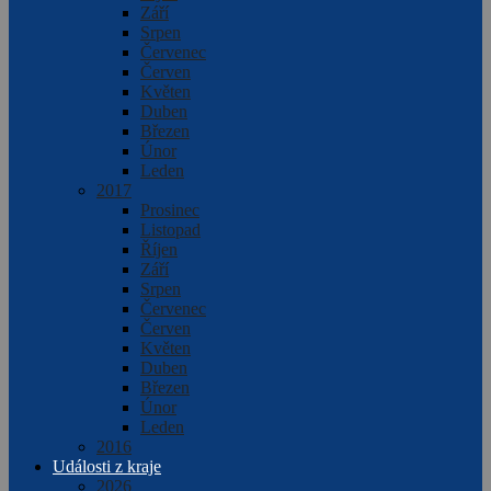
Září
Srpen
Červenec
Červen
Květen
Duben
Březen
Únor
Leden
2017
Prosinec
Listopad
Říjen
Září
Srpen
Červenec
Červen
Květen
Duben
Březen
Únor
Leden
2016
Události z kraje
2026