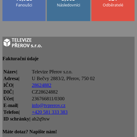
Fanoušci
Následovníci
Odběratelé
Fakturační údaje
Název|
Televize Přerov s.r.o.
Adresa|
U Bečvy 2883/2, Přerov, 750 02
IČO|
28624882
DIČ|
CZ28624882
Účet|
236766811/0300
E-mail|
info@tvprerov.cz
Telefon|
+420 581 333 383
ID schránky|
ah2q9xw
Máte dotaz? Napište nám!