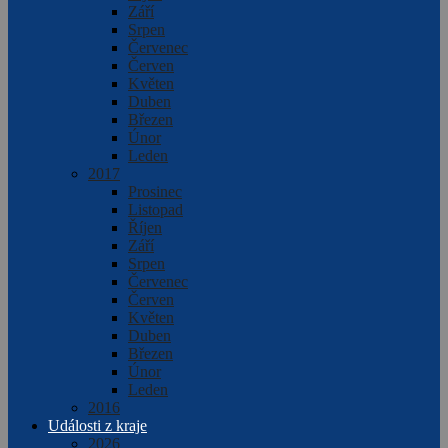
Září
Srpen
Červenec
Červen
Květen
Duben
Březen
Únor
Leden
2017
Prosinec
Listopad
Říjen
Září
Srpen
Červenec
Červen
Květen
Duben
Březen
Únor
Leden
2016
Události z kraje
2026