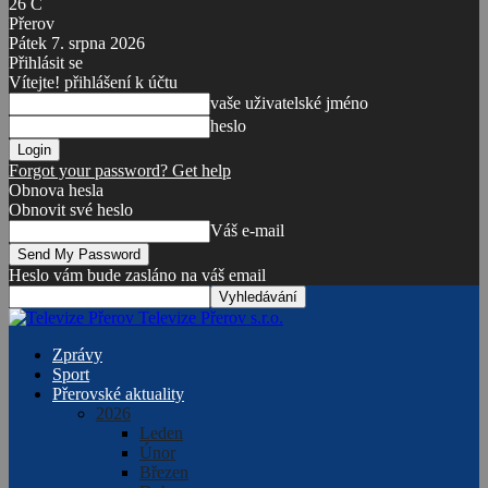
26
C
Přerov
Pátek 7. srpna 2026
Přihlásit se
Vítejte! přihlášení k účtu
vaše uživatelské jméno
heslo
Forgot your password? Get help
Obnova hesla
Obnovit své heslo
Váš e-mail
Heslo vám bude zasláno na váš email
Televize Přerov s.r.o.
Zprávy
Sport
Přerovské aktuality
2026
Leden
Únor
Březen