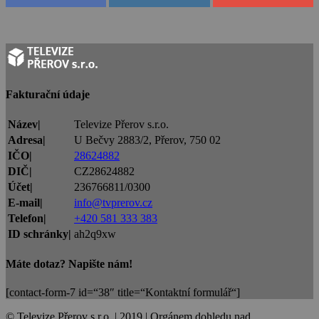
Fakturační údaje
Název|
Televize Přerov s.r.o.
Adresa|
U Bečvy 2883/2, Přerov, 750 02
IČO|
28624882
DIČ|
CZ28624882
Účet|
236766811/0300
E-mail|
info@tvprerov.cz
Telefon|
+420 581 333 383
ID schránky|
ah2q9xw
Máte dotaz? Napište nám!
[contact-form-7 id=“38″ title=“Kontaktní formulář“]
© Televize Přerov s.r.o. | 2019 | Orgánem dohledu nad