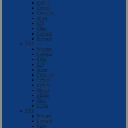
Květen
Červen
Červenec
Srpen
Září
Říjen
Listopad
Prosinec
2019
Prosinec
Listopad
Říjen
Září
Srpen
Červenec
Červen
Květen
Duben
Březen
Únor
Leden
2018
Prosinec
Listopad
Říjen