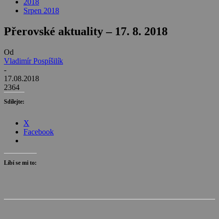
2018
Srpen 2018
Přerovské aktuality – 17. 8. 2018
Od
Vladimír Pospíšilík
-
17.08.2018
2364
Sdílejte:
X
Facebook
Líbí se mi to: