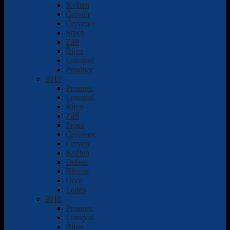
Květen
Červen
Červenec
Srpen
Září
Říjen
Listopad
Prosinec
2019
Prosinec
Listopad
Říjen
Září
Srpen
Červenec
Červen
Květen
Duben
Březen
Únor
Leden
2018
Prosinec
Listopad
Říjen