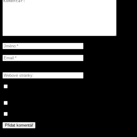
Please enter your comment!
Please enter your name here
You have entered an incorrect email address!
Please enter your email address here
Save my name, email, and website in this browser for the next
time I comment.
Informujte mě o nových komentářích e-mailem.
Informujte mě o nových příspěvcích e-mailem.