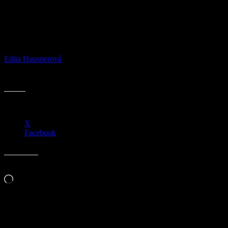
Předmostí bude mít nové parkoviště asi
pro 120 aut
Od
Edita Hausnerová
-
24.05.2018
1938
Sdílejte:
X
Facebook
Líbí se mi to:
Načítání…