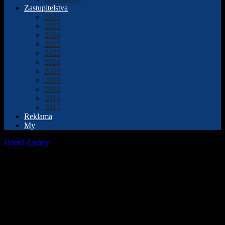
Zastupitelstva
2026
2025
2024
2023
2022
2021
2020
2019
2018
2016
2015
Reklama
My
Domů
Zprávy
Předmostí bude mít nové parkoviště asi pro 120 aut