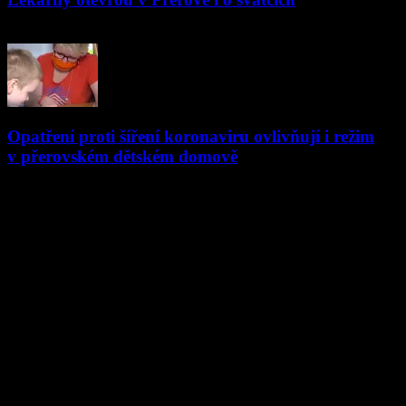
16.04.2019
Opatření proti šíření koronaviru ovlivňují i režim
v přerovském dětském domově
27.03.2020