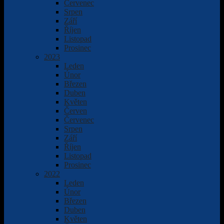
Červenec
Srpen
Září
Říjen
Listopad
Prosinec
2023
Leden
Únor
Březen
Duben
Květen
Červen
Červenec
Srpen
Září
Říjen
Listopad
Prosinec
2022
Leden
Únor
Březen
Duben
Květen