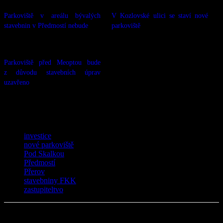
Související
Parkoviště v areálu bývalých
V Kozlovské ulici se staví nové
stavebnin v Předmostí nebude
parkoviště
20.03.2019
17.07.2019
V „Zprávy“
V „Zprávy“
Parkoviště před Meoptou bude
z důvodu stavebních úprav
uzavřeno
12.02.2019
V „Zprávy“
TAGY
investice
nové parkoviště
Pod Skalkou
Předmostí
Přerov
stavebniny FKK
zastupiteltvo