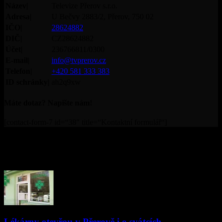
Název|
Televize Přerov s.r.o.
Adresa|
U Bečvy 2883/2, Přerov, 750 02
IČO|
28624882
DIČ|
CZ28624882
Účet|
236766811/0300
E-mail|
info@tvprerov.cz
Telefon|
+420 581 333 383
ID schránky|
ah2q9xw
Máte dotaz? Napište nám!
[contact-form-7 id=“38″ title=“Kontaktní formulář“]
© Televize Přerov s.r.o. | 2019 | Orgánem dohledu nad
provozováním televizního vysílání je Rada pro rozhlasové a
televizní vysílání.
PŘEČTĚTE SI
Lékárny otevřou v Přerově i o svátcích