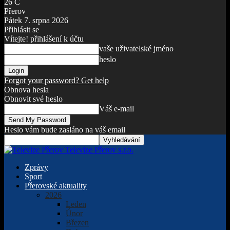
26
C
Přerov
Pátek 7. srpna 2026
Přihlásit se
Vítejte! přihlášení k účtu
vaše uživatelské jméno
heslo
Forgot your password? Get help
Obnova hesla
Obnovit své heslo
Váš e-mail
Heslo vám bude zasláno na váš email
Televize Přerov s.r.o.
Zprávy
Sport
Přerovské aktuality
2026
Leden
Únor
Březen