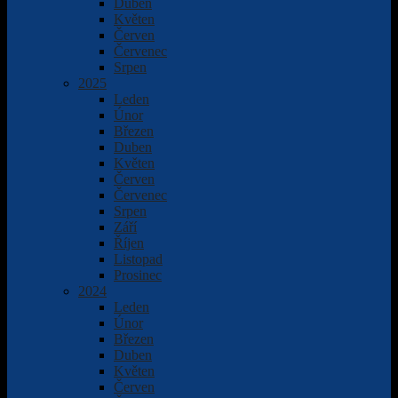
Duben
Květen
Červen
Červenec
Srpen
2025
Leden
Únor
Březen
Duben
Květen
Červen
Červenec
Srpen
Září
Říjen
Listopad
Prosinec
2024
Leden
Únor
Březen
Duben
Květen
Červen