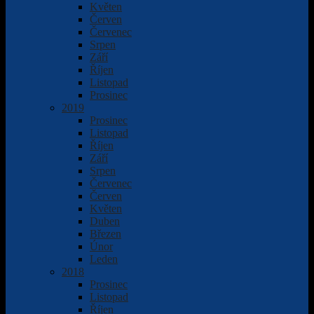
Květen
Červen
Červenec
Srpen
Září
Říjen
Listopad
Prosinec
2019
Prosinec
Listopad
Říjen
Září
Srpen
Červenec
Červen
Květen
Duben
Březen
Únor
Leden
2018
Prosinec
Listopad
Říjen