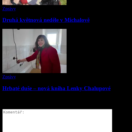
Zprávy
Druhá květnová neděle v Michalově
Zprávy
Hrbaté duše – nová kniha Lenky Chalupové
ZANECHAT ODPOVĚĎ