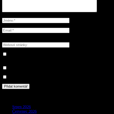
Please enter your comment!
Please enter your name here
You have entered an incorrect email address!
Please enter your email address here
Save my name, email, and website in this browser for the next
time I comment.
Informujte mě o nových komentářích e-mailem.
Informujte mě o nových příspěvcích e-mailem.
Archivy
Srpen 2026
Červenec 2026