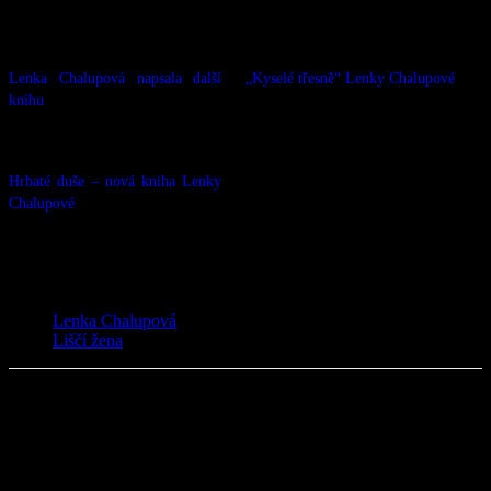
Související
Lenka Chalupová napsala další
„Kyselé třesně“ Lenky Chalupové
knihu
13.10.2020
11.10.2019
V „Zprávy“
V „Zprávy“
Hrbaté duše – nová kniha Lenky
Chalupové
10.03.2026
V „Zprávy“
TAGY
Lenka Chalupová
Liščí žena