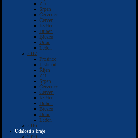
Září
Srpen
Červenec
Červen
Květen
Duben
Březen
Únor
Leden
2017
Prosinec
Listopad
Říjen
Září
Srpen
Červenec
Červen
Květen
Duben
Březen
Únor
Leden
2016
Události z kraje
2026