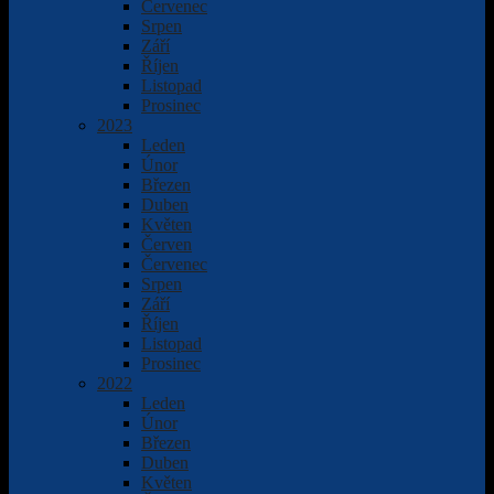
Červenec
Srpen
Září
Říjen
Listopad
Prosinec
2023
Leden
Únor
Březen
Duben
Květen
Červen
Červenec
Srpen
Září
Říjen
Listopad
Prosinec
2022
Leden
Únor
Březen
Duben
Květen