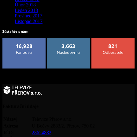
Únor 2018
Leden 2018
Prosinec 2017
Listopad 2017
Zůstaňte s námi
16,928
3,663
821
Fanoušci
Následovníci
Odběratelé
Fakturační údaje
Název|
Televize Přerov s.r.o.
Adresa|
U Bečvy 2883/2, Přerov, 750 02
IČO|
28624882