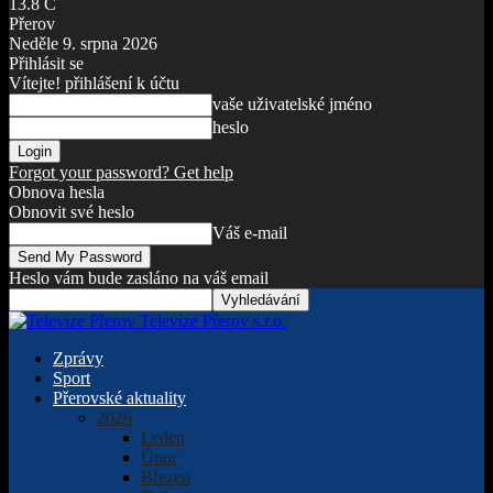
13.8
C
Přerov
Neděle 9. srpna 2026
Přihlásit se
Vítejte! přihlášení k účtu
vaše uživatelské jméno
heslo
Forgot your password? Get help
Obnova hesla
Obnovit své heslo
Váš e-mail
Heslo vám bude zasláno na váš email
Televize Přerov s.r.o.
Zprávy
Sport
Přerovské aktuality
2026
Leden
Únor
Březen