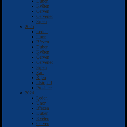
Duben
Květen
Červen
Červenec
Srpen
2025
Leden
Únor
Březen
Duben
Květen
Červen
Červenec
Srpen
Září
Říjen
Listopad
Prosinec
2024
Leden
Únor
Březen
Duben
Květen
Červen