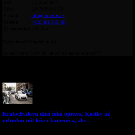
DIČ|
CZ28624882
Účet|
236766811/0300
E-mail|
info@tvprerov.cz
Telefon|
+420 581 333 383
ID schránky|
ah2q9xw
Máte dotaz? Napište nám!
[contact-form-7 id=“38″ title=“Kontaktní formulář“]
© Televize Přerov s.r.o. | 2019 | Orgánem dohledu nad
provozováním televizního vysílání je Rada pro rozhlasové a
televizní vysílání.
PŘEČTĚTE SI
Kratochvílovu ulici čeká oprava. Kostky už
nebudou mít lože z kameniva, ale...
06.02.2018