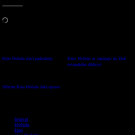
Líbí se mi to:
Načítání…
Související
Kino Hvězda slaví padesátiny
Kino Hvězda se zapojuje do Dnů
20.05.2026
evropského dědictví
V „Zprávy“
05.09.2018
V „Zprávy“
Střechu Kina Hvězda čeká oprava
10.10.2019
V „Zprávy“
TAGY
festival
Hvězda
kino