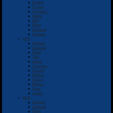
Květen
Červen
Červenec
Srpen
Září
Říjen
Listopad
Prosinec
2019
Prosinec
Listopad
Říjen
Září
Srpen
Červenec
Červen
Květen
Duben
Březen
Únor
Leden
2018
Prosinec
Listopad
Říjen