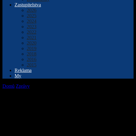
Zastupitelstva
2026
2025
2024
2023
2022
2021
2020
2019
2018
2016
2015
Reklama
My
Domů
Zprávy
Kino Hvězda zve na zimně laděný festival