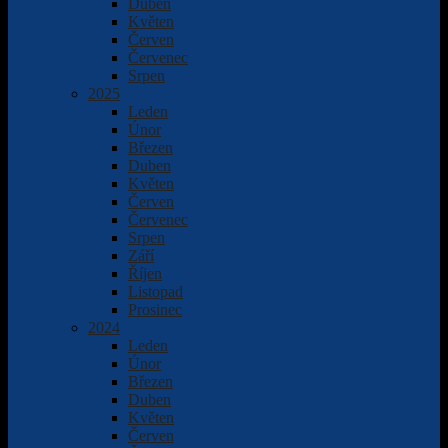
Duben
Květen
Červen
Červenec
Srpen
2025
Leden
Únor
Březen
Duben
Květen
Červen
Červenec
Srpen
Září
Říjen
Listopad
Prosinec
2024
Leden
Únor
Březen
Duben
Květen
Červen