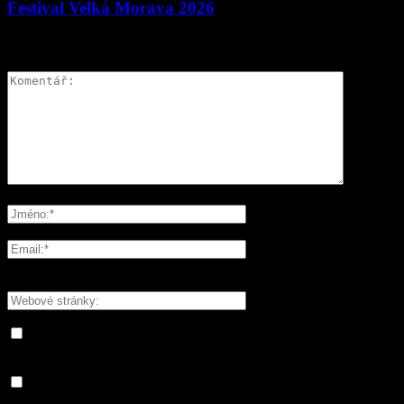
Festival Velká Morava 2026
ZANECHAT ODPOVĚĎ
Please enter your comment!
Please enter your name here
You have entered an incorrect email address!
Please enter your email address here
Save my name, email, and website in this browser for the next
time I comment.
Informujte mě o nových komentářích e-mailem.