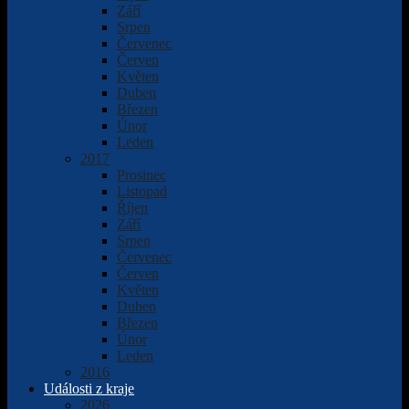
Září
Srpen
Červenec
Červen
Květen
Duben
Březen
Únor
Leden
2017
Prosinec
Listopad
Říjen
Září
Srpen
Červenec
Červen
Květen
Duben
Březen
Únor
Leden
2016
Události z kraje
2026