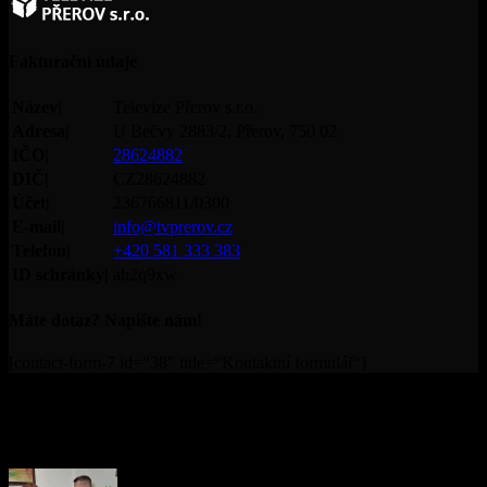
Fakturační údaje
Název|
Televize Přerov s.r.o.
Adresa|
U Bečvy 2883/2, Přerov, 750 02
IČO|
28624882
DIČ|
CZ28624882
Účet|
236766811/0300
E-mail|
info@tvprerov.cz
Telefon|
+420 581 333 383
ID schránky|
ah2q9xw
Máte dotaz? Napište nám!
[contact-form-7 id=“38″ title=“Kontaktní formulář“]
© Televize Přerov s.r.o. | 2019 | Orgánem dohledu nad
provozováním televizního vysílání je Rada pro rozhlasové a
televizní vysílání.
PŘEČTĚTE SI