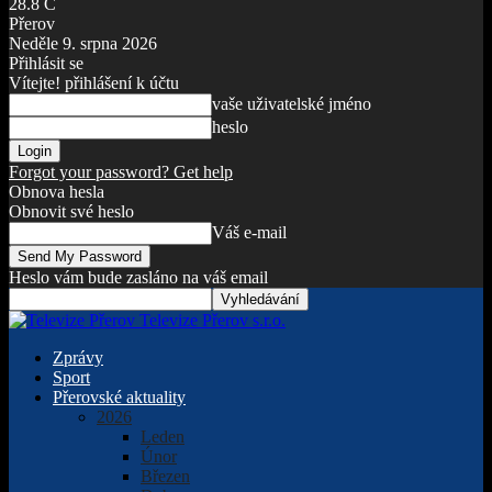
28.8
C
Přerov
Neděle 9. srpna 2026
Přihlásit se
Vítejte! přihlášení k účtu
vaše uživatelské jméno
heslo
Forgot your password? Get help
Obnova hesla
Obnovit své heslo
Váš e-mail
Heslo vám bude zasláno na váš email
Televize Přerov s.r.o.
Zprávy
Sport
Přerovské aktuality
2026
Leden
Únor
Březen