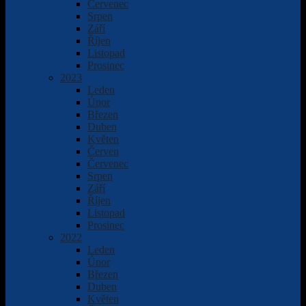
Červenec
Srpen
Září
Říjen
Listopad
Prosinec
2023
Leden
Únor
Březen
Duben
Květen
Červen
Červenec
Srpen
Září
Říjen
Listopad
Prosinec
2022
Leden
Únor
Březen
Duben
Květen