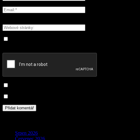
Please enter your name here
You have entered an incorrect email address!
Please enter your email address here
Save my name, email, and website in this browser for the next
time I comment.
Informujte mě o nových komentářích e-mailem.
Informujte mě o nových příspěvcích e-mailem.
Archivy
Srpen 2026
Červenec 2026