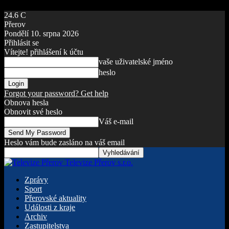
24.6
C
Přerov
Pondělí 10. srpna 2026
Přihlásit se
Vítejte! přihlášení k účtu
vaše uživatelské jméno
heslo
Forgot your password? Get help
Obnova hesla
Obnovit své heslo
Váš e-mail
Heslo vám bude zasláno na váš email
Televize Přerov s.r.o.
Zprávy
Sport
Přerovské aktuality
Události z kraje
Archiv
Zastupitelstva