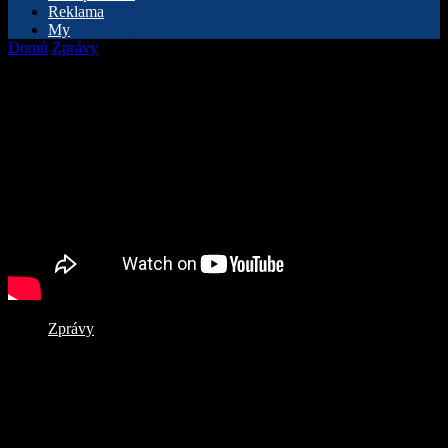
Reklama
My
Domů
Zprávy
35. Československý jazzový festival klepe na dveře
Zprávy
35. Československý jazzový festival klepe
na dveře
Od