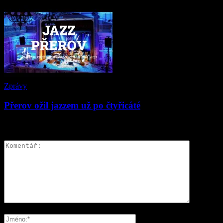
Zprávy
Přerov ožil jazzem už po čtyřicáté
ZANECHAT ODPOVĚĎ
Please enter your comment!