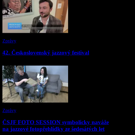
Zprávy
42. Československý jazzový festival
Zprávy
ČSJF FOTO SESSION symbolicky naváže
na jazzové fotopřehlídky ze šedesátých let