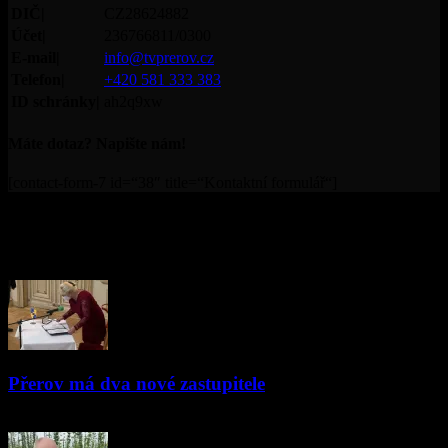
DIČ|
CZ28624882
Účet|
236766811/0300
E-mail|
info@tvprerov.cz
Telefon|
+420 581 333 383
ID schránky|
ah2q9xw
Máte dotaz? Napište nám!
[contact-form-7 id=“38″ title=“Kontaktní formulář“]
© Televize Přerov s.r.o. | 2019 | Orgánem dohledu nad
provozováním televizního vysílání je Rada pro rozhlasové a
televizní vysílání.
PŘEČTĚTE SI
Přerov má dva nové zastupitele
15.04.2021