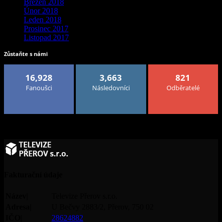
Březen 2018
Únor 2018
Leden 2018
Prosinec 2017
Listopad 2017
Zůstaňte s námi
16,928
3,663
821
Fanoušci
Následovníci
Odběratelé
Fakturační údaje
Název|
Televize Přerov s.r.o.
Adresa|
U Bečvy 2883/2, Přerov, 750 02
IČO|
28624882