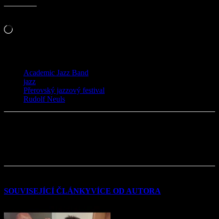
Líbí se mi to:
Načítání…
TAGY
Academic Jazz Band
jazz
Přerovský jazzový festival
Rudolf Neuls
SOUVISEJÍCÍ ČLÁNKY
VÍCE OD AUTORA