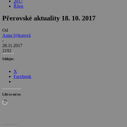
2017
Říjen
Přerovské aktuality 18. 10. 2017
Od
Anna Sýkorová
-
28.11.2017
2192
Sdílejte:
X
Facebook
Líbí se mi to:
Načítání…