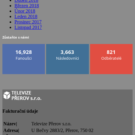
Duben 2018
Březen 2018
Únor 2018
Leden 2018
Prosinec 2017
Listopad 2017
Zůstaňte s námi
16,928
3,663
821
Fanoušci
Následovníci
Odběratelé
Fakturační údaje
Název|
Televize Přerov s.r.o.
Adresa|
U Bečvy 2883/2, Přerov, 750 02