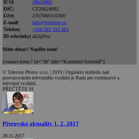
IČO|
28624882
DIČ|
CZ28624882
Účet|
236766811/0300
E-mail|
info@tvprerov.cz
Telefon|
+420 581 333 383
ID schránky|
ah2q9xw
Máte dotaz? Napište nám!
[contact-form-7 id=“38″ title=“Kontaktní formulář“]
© Televize Přerov s.r.o. | 2019 | Orgánem dohledu nad
provozováním televizního vysílání je Rada pro rozhlasové a
televizní vysílání.
PŘEČTĚTE SI
Přerovské aktuality 1. 2. 2017
28.11.2017