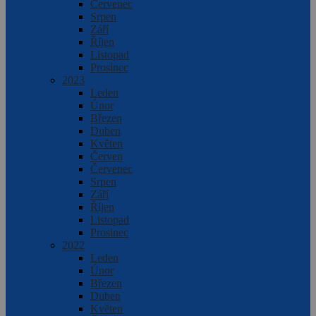
Červenec
Srpen
Září
Říjen
Listopad
Prosinec
2023
Leden
Únor
Březen
Duben
Květen
Červen
Červenec
Srpen
Září
Říjen
Listopad
Prosinec
2022
Leden
Únor
Březen
Duben
Květen