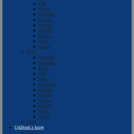
Září
Srpen
Červenec
Červen
Květen
Duben
Březen
Únor
Leden
2017
Prosinec
Listopad
Říjen
Září
Srpen
Červenec
Červen
Květen
Duben
Březen
Únor
Leden
2016
Události z kraje
2026