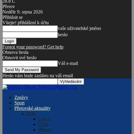
28.8
C
Přerov
Neděle 9. srpna 2026
Přihlásit se
Vítejte! přihlášení k účtu
vaše uživatelské jméno
heslo
Forgot your password? Get help
Obnova hesla
Obnovit své heslo
Váš e-mail
Heslo vám bude zasláno na váš email
Televize Přerov s.r.o.
Zprávy
Sport
Přerovské aktuality
2026
Leden
Únor
Březen