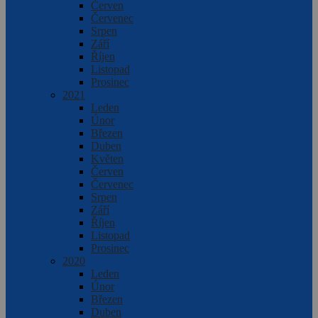
Červen
Červenec
Srpen
Září
Říjen
Listopad
Prosinec
2021
Leden
Únor
Březen
Duben
Květen
Červen
Červenec
Srpen
Září
Říjen
Listopad
Prosinec
2020
Leden
Únor
Březen
Duben