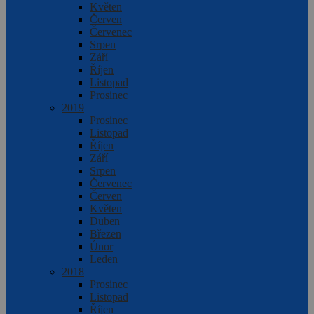
Květen
Červen
Červenec
Srpen
Září
Říjen
Listopad
Prosinec
2019
Prosinec
Listopad
Říjen
Září
Srpen
Červenec
Červen
Květen
Duben
Březen
Únor
Leden
2018
Prosinec
Listopad
Říjen