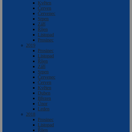
Květen
Červen
Červenec
Srpen
Září
Říjen
Listopad
Prosinec
2019
Prosinec
Listopad
Říjen
Září
Srpen
Červenec
Červen
Květen
Duben
Březen
Únor
Leden
2018
Prosinec
Listopad
Říjen