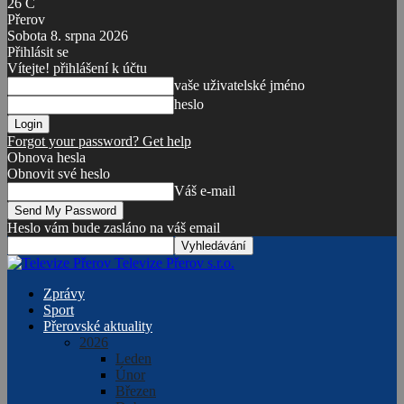
26
C
Přerov
Sobota 8. srpna 2026
Přihlásit se
Vítejte! přihlášení k účtu
vaše uživatelské jméno
heslo
Forgot your password? Get help
Obnova hesla
Obnovit své heslo
Váš e-mail
Heslo vám bude zasláno na váš email
Televize Přerov s.r.o.
Zprávy
Sport
Přerovské aktuality
2026
Leden
Únor
Březen