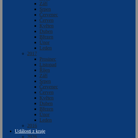
Září
Srpen
Červenec
Červen
Květen
Duben
Březen
Únor
Leden
2017
Prosinec
Listopad
Říjen
Září
Srpen
Červenec
Červen
Květen
Duben
Březen
Únor
Leden
2016
Události z kraje
2026