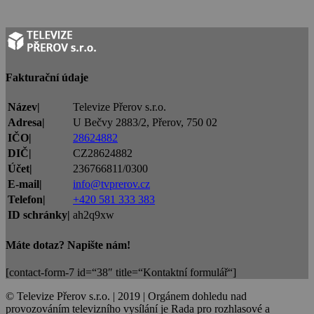
Fakturační údaje
Název|
Televize Přerov s.r.o.
Adresa|
U Bečvy 2883/2, Přerov, 750 02
IČO|
28624882
DIČ|
CZ28624882
Účet|
236766811/0300
E-mail|
info@tvprerov.cz
Telefon|
+420 581 333 383
ID schránky|
ah2q9xw
Máte dotaz? Napište nám!
[contact-form-7 id=“38″ title=“Kontaktní formulář“]
© Televize Přerov s.r.o. | 2019 | Orgánem dohledu nad
provozováním televizního vysílání je Rada pro rozhlasové a