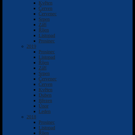
Květen
Červen
Červenec
Srpen
Září
Říjen
Listopad
Prosinec
2019
Prosinec
Listopad
Říjen
Září
Srpen
Červenec
Červen
Květen
Duben
Březen
Únor
Leden
2018
Prosinec
Listopad
Říjen