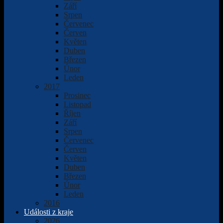
Září
Srpen
Červenec
Červen
Květen
Duben
Březen
Únor
Leden
2017
Prosinec
Listopad
Říjen
Září
Srpen
Červenec
Červen
Květen
Duben
Březen
Únor
Leden
2016
Události z kraje
2026