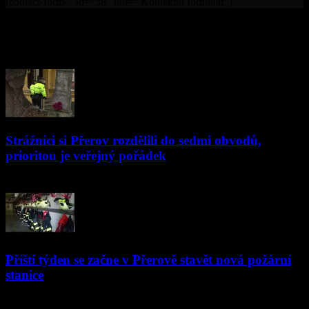
[contact-form-7 id=“38″ title=“Kontaktní formulář“]
© Televize Přerov s.r.o. | 2019 | Orgánem dohledu nad
provozováním televizního vysílání je Rada pro rozhlasové a
televizní vysílání.
PŘEČTĚTE SI
Strážníci si Přerov rozdělili do sedmi obvodů,
prioritou je veřejný pořádek
15.01.2019
Příští týden se začne v Přerově stavět nová požární
stanice
04.09.2018