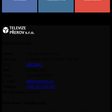
Fakturační údaje
Název|
Televize Přerov s.r.o.
Adresa|
U Bečvy 2883/2, Přerov, 750 02
IČO|
28624882
DIČ|
CZ28624882
Účet|
236766811/0300
E-mail|
info@tvprerov.cz
Telefon|
+420 581 333 383
ID schránky|
ah2q9xw
Máte dotaz? Napište nám!