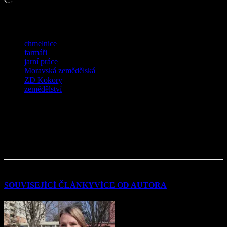
TAGY
chmelnice
farmáři
jarní práce
Moravská zemědělská
ZD Kokory
zemědělství
SOUVISEJÍCÍ ČLÁNKY
VÍCE OD AUTORA