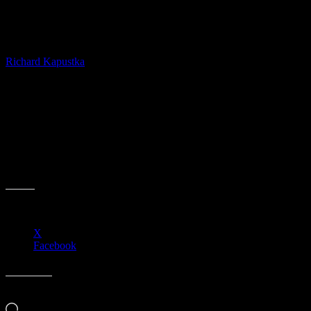
Zemědělci vyrazili do polí
Od
Richard Kapustka
-
17.04.2026
313
Na plné obrátky běží jarní zemědělské práce. Farmáři už vyjeli
do polí, kdy si průběh letošní zimy pochvalují. Podle nich mohlo
ale napadnout více sněhu, půda totiž trpí nedostatkem vláhy
.
Více ve videoreportáži
Sdílejte:
X
Facebook
Líbí se mi to:
Načítání…