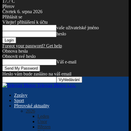
17.7
C
Přerov
Čtvrtek 6. srpna 2026
Přihlásit se
Vítejte! přihlášení k účtu
vaše uživatelské jméno
heslo
Forgot your password? Get help
Obnova hesla
Obnovit své heslo
Váš e-mail
Heslo vám bude zasláno na váš email
Televize Přerov s.r.o.
Zprávy
Sport
Přerovské aktuality
2026
Leden
Únor
Březen