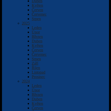
Duben
Květen
Červen
Červenec
Srpen
2025
Leden
Únor
Březen
Duben
Květen
Červen
Červenec
Srpen
Září
Říjen
Listopad
Prosinec
2024
Leden
Únor
Březen
Duben
Květen
Červen