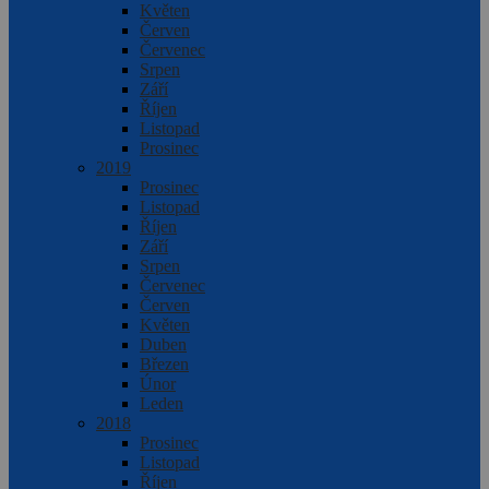
Květen
Červen
Červenec
Srpen
Září
Říjen
Listopad
Prosinec
2019
Prosinec
Listopad
Říjen
Září
Srpen
Červenec
Červen
Květen
Duben
Březen
Únor
Leden
2018
Prosinec
Listopad
Říjen