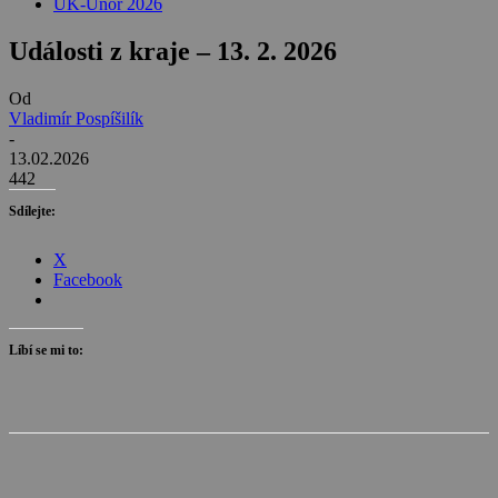
UK-Únor 2026
Události z kraje – 13. 2. 2026
Od
Vladimír Pospíšilík
-
13.02.2026
442
Sdílejte:
X
Facebook
Líbí se mi to: