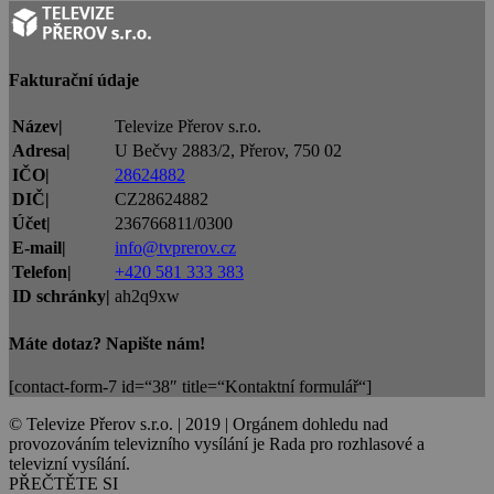
Fakturační údaje
Název|
Televize Přerov s.r.o.
Adresa|
U Bečvy 2883/2, Přerov, 750 02
IČO|
28624882
DIČ|
CZ28624882
Účet|
236766811/0300
E-mail|
info@tvprerov.cz
Telefon|
+420 581 333 383
ID schránky|
ah2q9xw
Máte dotaz? Napište nám!
[contact-form-7 id=“38″ title=“Kontaktní formulář“]
© Televize Přerov s.r.o. | 2019 | Orgánem dohledu nad
provozováním televizního vysílání je Rada pro rozhlasové a
televizní vysílání.
PŘEČTĚTE SI