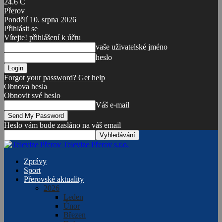
24.6
C
Přerov
Pondělí 10. srpna 2026
Přihlásit se
Vítejte! přihlášení k účtu
vaše uživatelské jméno
heslo
Forgot your password? Get help
Obnova hesla
Obnovit své heslo
Váš e-mail
Heslo vám bude zasláno na váš email
Televize Přerov s.r.o.
Zprávy
Sport
Přerovské aktuality
2026
Leden
Únor
Březen