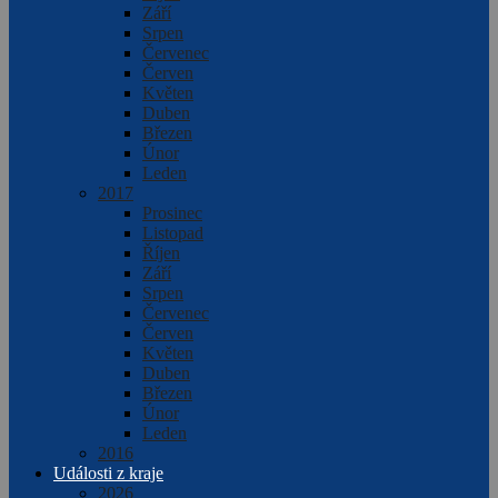
Září
Srpen
Červenec
Červen
Květen
Duben
Březen
Únor
Leden
2017
Prosinec
Listopad
Říjen
Září
Srpen
Červenec
Červen
Květen
Duben
Březen
Únor
Leden
2016
Události z kraje
2026