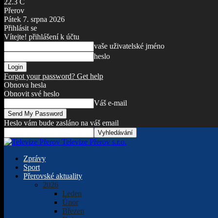
22.3
C
Přerov
Pátek 7. srpna 2026
Přihlásit se
Vítejte! přihlášení k účtu
vaše uživatelské jméno
heslo
Forgot your password? Get help
Obnova hesla
Obnovit své heslo
Váš e-mail
Heslo vám bude zasláno na váš email
Televize Přerov s.r.o.
Zprávy
Sport
Přerovské aktuality
2026
Leden
Únor
Březen