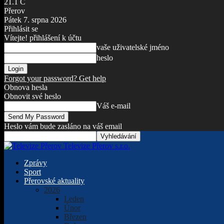
21.1
C
Přerov
Pátek 7. srpna 2026
Přihlásit se
Vítejte! přihlášení k účtu
vaše uživatelské jméno
heslo
Forgot your password? Get help
Obnova hesla
Obnovit své heslo
Váš e-mail
Heslo vám bude zasláno na váš email
Televize Přerov s.r.o.
Zprávy
Sport
Přerovské aktuality
2026
Leden
Únor
Březen