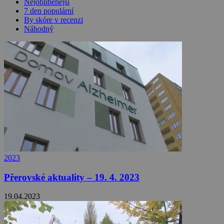
Nejoblíbenější
7 den populární
By skóre v recenzi
Náhodný
2023
Přerovské aktuality – 19. 4. 2023
19.04.2023