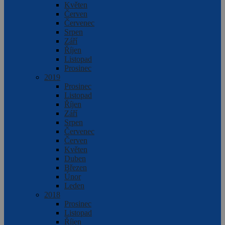
Květen
Červen
Červenec
Srpen
Září
Říjen
Listopad
Prosinec
2019
Prosinec
Listopad
Říjen
Září
Srpen
Červenec
Červen
Květen
Duben
Březen
Únor
Leden
2018
Prosinec
Listopad
Říjen