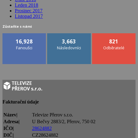
Leden 2018
Prosinec 2017
Listopad 2017
Zůstaňte s námi
16,928
3,663
821
Fanoušci
Následovníci
Odběratelé
Fakturační údaje
Název|
Televize Přerov s.r.o.
Adresa|
U Bečvy 2883/2, Přerov, 750 02
IČO|
28624882
DIČ|
CZ28624882