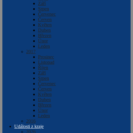
Září
Srpen
Červenec
Červen
Květen
Duben
Březen
Únor
Leden
2017
Prosinec
Listopad
Říjen
Září
Srpen
Červenec
Červen
Květen
Duben
Březen
Únor
Leden
2016
Události z kraje
2026