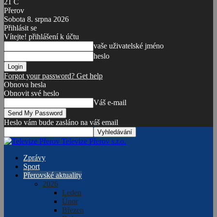
21
C
Přerov
Sobota 8. srpna 2026
Přihlásit se
Vítejte! přihlášení k účtu
vaše uživatelské jméno
heslo
Forgot your password? Get help
Obnova hesla
Obnovit své heslo
Váš e-mail
Heslo vám bude zasláno na váš email
Televize Přerov s.r.o.
Zprávy
Sport
Přerovské aktuality
2026
Leden
Únor
Březen