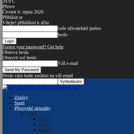
29.9
C
Přerov
Čtvrtek 6. srpna 2026
Přihlásit se
Vítejte! přihlášení k účtu
vaše uživatelské jméno
heslo
Forgot your password? Get help
Obnova hesla
Obnovit své heslo
Váš e-mail
Heslo vám bude zasláno na váš email
Televize Přerov s.r.o.
Zprávy
Sport
Přerovské aktuality
2026
Leden
Únor
Březen