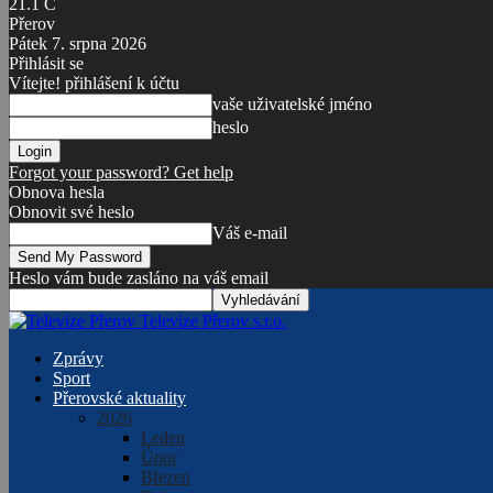
21.1
C
Přerov
Pátek 7. srpna 2026
Přihlásit se
Vítejte! přihlášení k účtu
vaše uživatelské jméno
heslo
Forgot your password? Get help
Obnova hesla
Obnovit své heslo
Váš e-mail
Heslo vám bude zasláno na váš email
Televize Přerov s.r.o.
Zprávy
Sport
Přerovské aktuality
2026
Leden
Únor
Březen