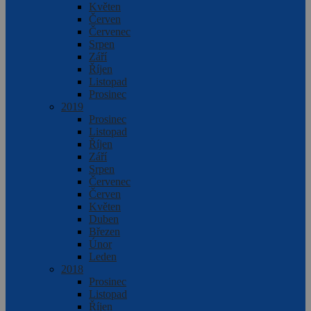
Květen
Červen
Červenec
Srpen
Září
Říjen
Listopad
Prosinec
2019
Prosinec
Listopad
Říjen
Září
Srpen
Červenec
Červen
Květen
Duben
Březen
Únor
Leden
2018
Prosinec
Listopad
Říjen