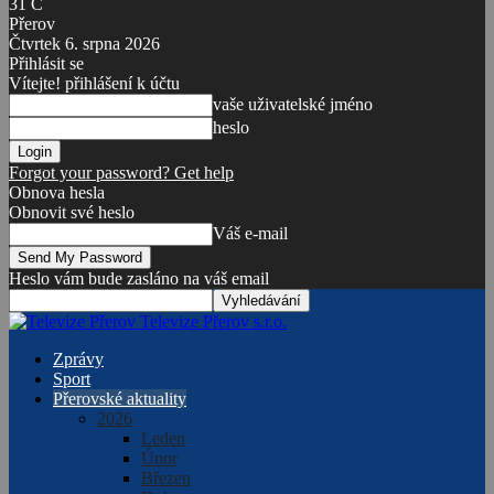
31
C
Přerov
Čtvrtek 6. srpna 2026
Přihlásit se
Vítejte! přihlášení k účtu
vaše uživatelské jméno
heslo
Forgot your password? Get help
Obnova hesla
Obnovit své heslo
Váš e-mail
Heslo vám bude zasláno na váš email
Televize Přerov s.r.o.
Zprávy
Sport
Přerovské aktuality
2026
Leden
Únor
Březen