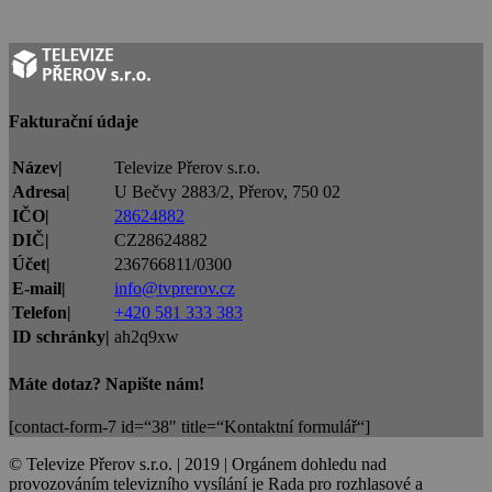
Fakturační údaje
Název|
Televize Přerov s.r.o.
Adresa|
U Bečvy 2883/2, Přerov, 750 02
IČO|
28624882
DIČ|
CZ28624882
Účet|
236766811/0300
E-mail|
info@tvprerov.cz
Telefon|
+420 581 333 383
ID schránky|
ah2q9xw
Máte dotaz? Napište nám!
[contact-form-7 id=“38″ title=“Kontaktní formulář“]
© Televize Přerov s.r.o. | 2019 | Orgánem dohledu nad
provozováním televizního vysílání je Rada pro rozhlasové a