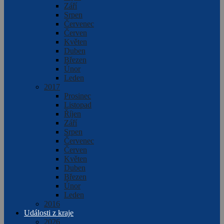
Září
Srpen
Červenec
Červen
Květen
Duben
Březen
Únor
Leden
2017
Prosinec
Listopad
Říjen
Září
Srpen
Červenec
Červen
Květen
Duben
Březen
Únor
Leden
2016
Události z kraje
2026