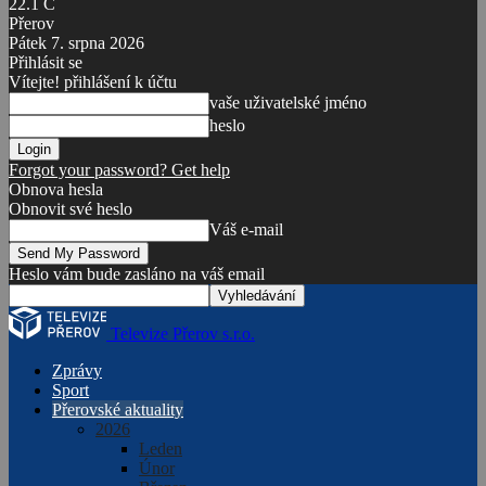
22.1
C
Přerov
Pátek 7. srpna 2026
Přihlásit se
Vítejte! přihlášení k účtu
vaše uživatelské jméno
heslo
Forgot your password? Get help
Obnova hesla
Obnovit své heslo
Váš e-mail
Heslo vám bude zasláno na váš email
Televize Přerov s.r.o.
Zprávy
Sport
Přerovské aktuality
2026
Leden
Únor