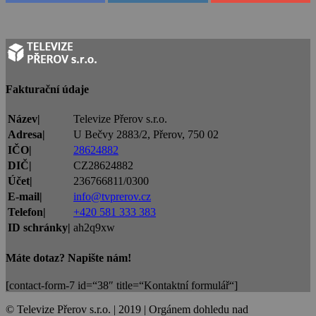
Fakturační údaje
Název|
Televize Přerov s.r.o.
Adresa|
U Bečvy 2883/2, Přerov, 750 02
IČO|
28624882
DIČ|
CZ28624882
Účet|
236766811/0300
E-mail|
info@tvprerov.cz
Telefon|
+420 581 333 383
ID schránky|
ah2q9xw
Máte dotaz? Napište nám!
[contact-form-7 id=“38″ title=“Kontaktní formulář“]
© Televize Přerov s.r.o. | 2019 | Orgánem dohledu nad