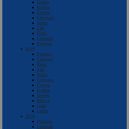
Duben
Květen
Červen
Červenec
Srpen
Září
Říjen
Listopad
Prosinec
2019
Prosinec
Listopad
Říjen
Září
Srpen
Červenec
Červen
Květen
Duben
Březen
Únor
Leden
2018
Prosinec
Listopad