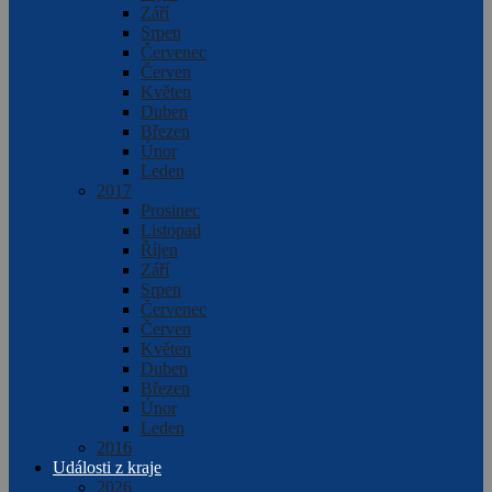
Září
Srpen
Červenec
Červen
Květen
Duben
Březen
Únor
Leden
2017
Prosinec
Listopad
Říjen
Září
Srpen
Červenec
Červen
Květen
Duben
Březen
Únor
Leden
2016
Události z kraje
2026