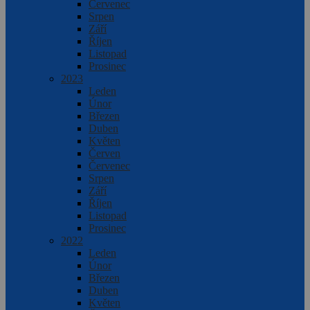
Červenec
Srpen
Září
Říjen
Listopad
Prosinec
2023
Leden
Únor
Březen
Duben
Květen
Červen
Červenec
Srpen
Září
Říjen
Listopad
Prosinec
2022
Leden
Únor
Březen
Duben
Květen