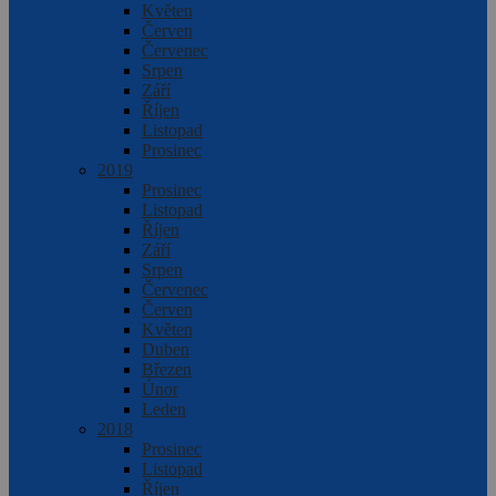
Květen
Červen
Červenec
Srpen
Září
Říjen
Listopad
Prosinec
2019
Prosinec
Listopad
Říjen
Září
Srpen
Červenec
Červen
Květen
Duben
Březen
Únor
Leden
2018
Prosinec
Listopad
Říjen