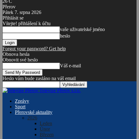
26
C
Přerov
Pátek 7. srpna 2026
Přihlásit se
Vítejte! přihlášení k účtu
vaše uživatelské jméno
heslo
Forgot your password? Get help
Obnova hesla
Obnovit své heslo
Váš e-mail
Heslo vám bude zasláno na váš email
Televize Přerov s.r.o.
Zprávy
Sport
Přerovské aktuality
2026
Leden
Únor
Březen