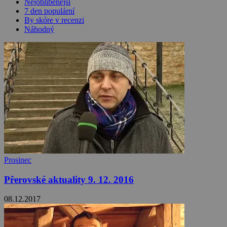
Nejoblíbenější
7 den populární
By skóre v recenzi
Náhodný
Prosinec
Přerovské aktuality 9. 12. 2016
08.12.2017