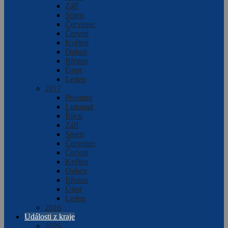
Září
Srpen
Červenec
Červen
Květen
Duben
Březen
Únor
Leden
2017
Prosinec
Listopad
Říjen
Září
Srpen
Červenec
Červen
Květen
Duben
Březen
Únor
Leden
2016
Události z kraje
2026