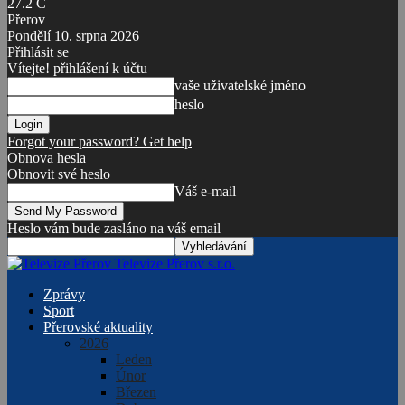
27.2
C
Přerov
Pondělí 10. srpna 2026
Přihlásit se
Vítejte! přihlášení k účtu
vaše uživatelské jméno
heslo
Forgot your password? Get help
Obnova hesla
Obnovit své heslo
Váš e-mail
Heslo vám bude zasláno na váš email
Televize Přerov s.r.o.
Zprávy
Sport
Přerovské aktuality
2026
Leden
Únor
Březen