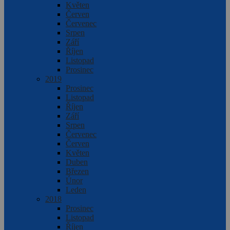
Květen
Červen
Červenec
Srpen
Září
Říjen
Listopad
Prosinec
2019
Prosinec
Listopad
Říjen
Září
Srpen
Červenec
Červen
Květen
Duben
Březen
Únor
Leden
2018
Prosinec
Listopad
Říjen