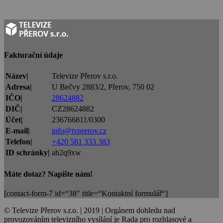
Fakturační údaje
Název|
Televize Přerov s.r.o.
Adresa|
U Bečvy 2883/2, Přerov, 750 02
IČO|
28624882
DIČ|
CZ28624882
Účet|
236766811/0300
E-mail|
info@tvprerov.cz
Telefon|
+420 581 333 383
ID schránky|
ah2q9xw
Máte dotaz? Napište nám!
[contact-form-7 id=“38″ title=“Kontaktní formulář“]
© Televize Přerov s.r.o. | 2019 | Orgánem dohledu nad
provozováním televizního vysílání je Rada pro rozhlasové a