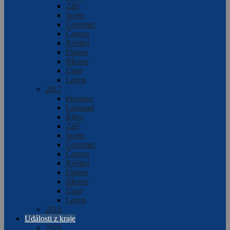
Září
Srpen
Červenec
Červen
Květen
Duben
Březen
Únor
Leden
2017
Prosinec
Listopad
Říjen
Září
Srpen
Červenec
Červen
Květen
Duben
Březen
Únor
Leden
2016
Události z kraje
2026