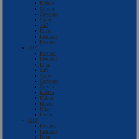
Květen
Červen
Červenec
Srpen
Září
Říjen
Listopad
Prosinec
2019
Prosinec
Listopad
Říjen
Září
Srpen
Červenec
Červen
Květen
Duben
Březen
Únor
Leden
2018
Prosinec
Listopad
Říjen