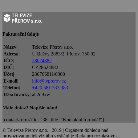
Fakturační údaje
Název|
Televize Přerov s.r.o.
Adresa|
U Bečvy 2883/2, Přerov, 750 02
IČO|
28624882
DIČ|
CZ28624882
Účet|
236766811/0300
E-mail|
info@tvprerov.cz
Telefon|
+420 581 333 383
ID schránky|
ah2q9xw
Máte dotaz? Napište nám!
[contact-form-7 id=“38″ title=“Kontaktní formulář“]
© Televize Přerov s.r.o. | 2019 | Orgánem dohledu nad
provozováním televizního vysílání je Rada pro rozhlasové a