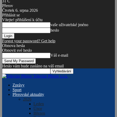
31
C
Přerov
Čtvrtek 6. srpna 2026
Přihlásit se
Vítejte! přihlášení k účtu
vaše uživatelské jméno
heslo
Forgot your password? Get help
Obnova hesla
Obnovit své heslo
Váš e-mail
Heslo vám bude zasláno na váš email
Televize Přerov s.r.o.
Zprávy
Sport
Přerovské aktuality
2026
Leden
Únor
Březen