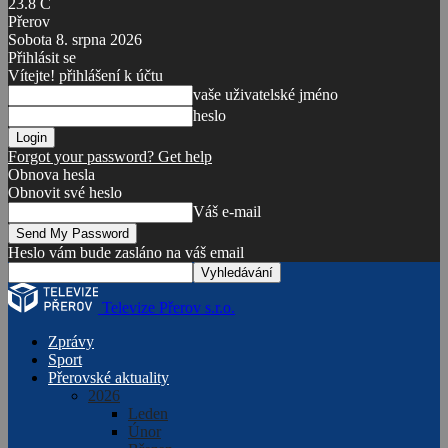
23.8
C
Přerov
Sobota 8. srpna 2026
Přihlásit se
Vítejte! přihlášení k účtu
vaše uživatelské jméno
heslo
Forgot your password? Get help
Obnova hesla
Obnovit své heslo
Váš e-mail
Heslo vám bude zasláno na váš email
Televize Přerov s.r.o.
Zprávy
Sport
Přerovské aktuality
2026
Leden
Únor