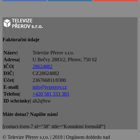
Fakturační údaje
Název|
Televize Přerov s.r.o.
Adresa|
U Bečvy 2883/2, Přerov, 750 02
IČO|
28624882
DIČ|
CZ28624882
Účet|
236766811/0300
E-mail|
info@tvprerov.cz
Telefon|
+420 581 333 383
ID schránky|
ah2q9xw
Máte dotaz? Napište nám!
[contact-form-7 id=“38″ title=“Kontaktní formulář“]
© Televize Přerov s.r.o. | 2019 | Orgánem dohledu nad