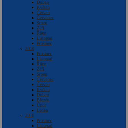
Duben
Květen
Červen
Červenec
Srpen
Září
Říjen
Listopad
Prosinec
2019
Prosinec
Listopad
Říjen
Září
Srpen
Červenec
Červen
Květen
Duben
Březen
Únor
Leden
2018
Prosinec
Listopad